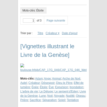
Mots-clés: Étoile
of 3
Page suivante
Trier par :
Titre
Créateur
Date d'ajout
[Vignettes illustrant le
Livre de la Genèse]
Mots-clés:
Adam
;
Ange
;
Animal
;
Arche de Noé
;
Autel
;
Créateur
;
Désespoir
;
Dieu le Père
;
Effet de
lumière
;
Épée
;
Étoile
;
Ève
;
Expulsion
;
Inondation
;
L'arbre de vie
;
Le Déluge
;
Le serpent d'Eden
;
Livre
de la Genèse
;
Lune
;
Noé
;
Noyade
;
Nudité
;
Oiseau
;
Prière
;
Sacrifice
;
Séparation
;
Soleil
;
Tentation