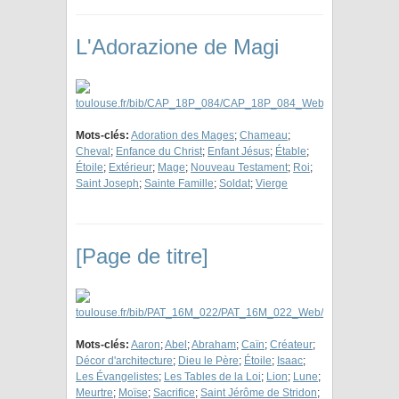
L'Adorazione de Magi
Mots-clés:
Adoration des Mages
;
Chameau
;
Cheval
;
Enfance du Christ
;
Enfant Jésus
;
Étable
;
Étoile
;
Extérieur
;
Mage
;
Nouveau Testament
;
Roi
;
Saint Joseph
;
Sainte Famille
;
Soldat
;
Vierge
[Page de titre]
Mots-clés:
Aaron
;
Abel
;
Abraham
;
Caïn
;
Créateur
;
Décor d'architecture
;
Dieu le Père
;
Étoile
;
Isaac
;
Les Évangelistes
;
Les Tables de la Loi
;
Lion
;
Lune
;
Meurtre
;
Moïse
;
Sacrifice
;
Saint Jérôme de Stridon
;