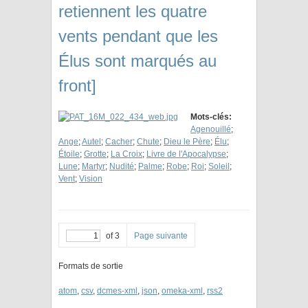
retiennent les quatre
vents pendant que les
Élus sont marqués au
front]
Mots-clés:
Agenouillé
;
Ange
;
Autel
;
Cacher
;
Chute
;
Dieu le Père
;
Élu
;
Étoile
;
Grotte
;
La Croix
;
Livre de l'Apocalypse
;
Lune
;
Martyr
;
Nudité
;
Palme
;
Robe
;
Roi
;
Soleil
;
Vent
;
Vision
of 3
Page suivante
Formats de sortie
atom
,
csv
,
dcmes-xml
,
json
,
omeka-xml
,
rss2