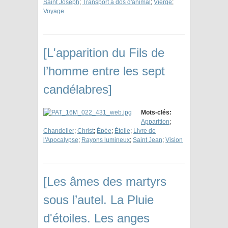
Saint Joseph
;
Transport à dos d'animal
;
Vierge
;
Voyage
[L'apparition du Fils de
l’homme entre les sept
candélabres]
Mots-clés:
Apparition
;
Chandelier
;
Christ
;
Épée
;
Étoile
;
Livre de
l'Apocalypse
;
Rayons lumineux
;
Saint Jean
;
Vision
[Les âmes des martyrs
sous l’autel. La Pluie
d'étoiles. Les anges