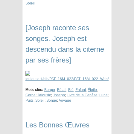
Soleil
[Joseph raconte ses
songes. Joseph est
descendu dans la citerne
par ses frères]
Mots-clés:
Berger
;
Bétail
;
Blé
;
Enfant
;
Étoile
;
Gerbe
;
Jalousie
;
Joseph
;
Livre de la Genèse
;
Lune
;
Puits
;
Soleil
;
Songe
;
Voyage
Les Bonnes Œuvres