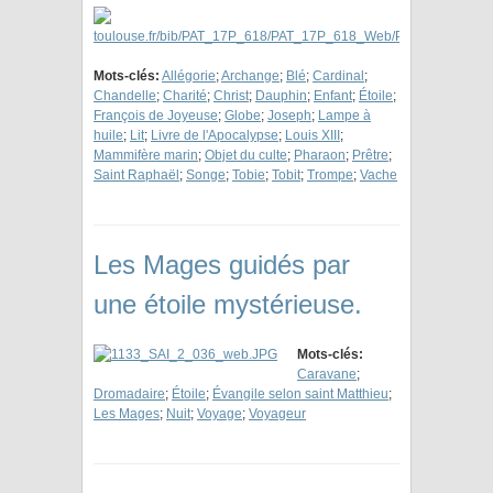
Mots-clés:
Allégorie
;
Archange
;
Blé
;
Cardinal
;
Chandelle
;
Charité
;
Christ
;
Dauphin
;
Enfant
;
Étoile
;
François de Joyeuse
;
Globe
;
Joseph
;
Lampe à
huile
;
Lit
;
Livre de l'Apocalypse
;
Louis XIII
;
Mammifère marin
;
Objet du culte
;
Pharaon
;
Prêtre
;
Saint Raphaël
;
Songe
;
Tobie
;
Tobit
;
Trompe
;
Vache
Les Mages guidés par
une étoile mystérieuse.
Mots-clés:
Caravane
;
Dromadaire
;
Étoile
;
Évangile selon saint Matthieu
;
Les Mages
;
Nuit
;
Voyage
;
Voyageur