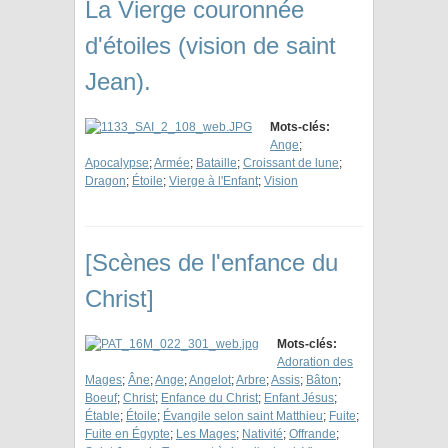
La Vierge couronnée
d'étoiles (vision de saint
Jean).
Mots-clés:
Ange
;
Apocalypse
;
Armée
;
Bataille
;
Croissant de lune
;
Dragon
;
Étoile
;
Vierge à l'Enfant
;
Vision
[Scènes de l'enfance du
Christ]
Mots-clés:
Adoration des
Mages
;
Âne
;
Ange
;
Angelot
;
Arbre
;
Assis
;
Bâton
;
Boeuf
;
Christ
;
Enfance du Christ
;
Enfant Jésus
;
Étable
;
Étoile
;
Évangile selon saint Matthieu
;
Fuite
;
Fuite en Égypte
;
Les Mages
;
Nativité
;
Offrande
;