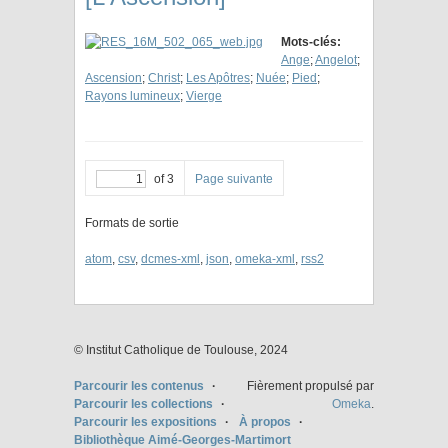
Mots-clés:
Ange
;
Angelot
;
Ascension
;
Christ
;
Les Apôtres
;
Nuée
;
Pied
;
Rayons lumineux
;
Vierge
of 3
Page suivante
Formats de sortie
atom
,
csv
,
dcmes-xml
,
json
,
omeka-xml
,
rss2
© Institut Catholique de Toulouse, 2024
Parcourir les contenus
Fièrement propulsé par
Parcourir les collections
Omeka
.
Parcourir les expositions
À propos
Bibliothèque Aimé-Georges-Martimort