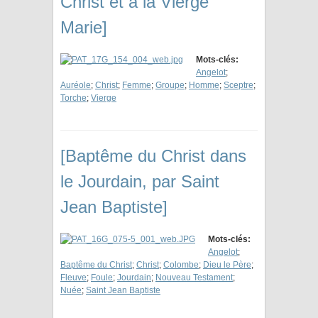
Christ et à la Vierge
Marie]
Mots-clés:
Angelot
;
Auréole
;
Christ
;
Femme
;
Groupe
;
Homme
;
Sceptre
;
Torche
;
Vierge
[Baptême du Christ dans
le Jourdain, par Saint
Jean Baptiste]
Mots-clés:
Angelot
;
Baptême du Christ
;
Christ
;
Colombe
;
Dieu le Père
;
Fleuve
;
Foule
;
Jourdain
;
Nouveau Testament
;
Nuée
;
Saint Jean Baptiste