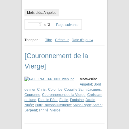
Mots-clés: Angelot
of 3
Page suivante
Trier par :
Titre
Créateur
Date d'ajout
[Couronnement de la
Vierge]
Mots-clés:
Angelot
;
Bord
de mer
;
Christ
;
Colombe
;
Coquille Saint-Jacques
;
Couronne
;
Couronnement de la Vierge
;
Croissant
de lune
;
Dieu le Père
;
Étoile
;
Fontaine
;
Jardin
;
Nuée
;
Putti
;
Rayons lumineux
;
Saint-Esprit
;
Satan
;
Serpent
;
Trinité
;
Vierge