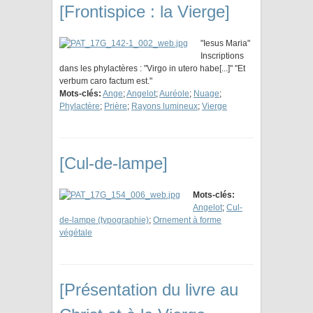
[Frontispice : la Vierge]
"Iesus Maria"
Inscriptions
dans les phylactères : "Virgo in utero habe[...]" "Et
verbum caro factum est."
Mots-clés:
Ange
;
Angelot
;
Auréole
;
Nuage
;
Phylactère
;
Prière
;
Rayons lumineux
;
Vierge
[Cul-de-lampe]
Mots-clés:
Angelot
;
Cul-
de-lampe (typographie)
;
Ornement à forme
végétale
[Présentation du livre au