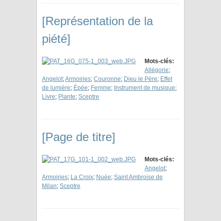
[Représentation de la
piété]
Mots-clés:
Allégorie
;
Angelot
;
Armoiries
;
Couronne
;
Dieu le Père
;
Effet
de lumière
;
Épée
;
Femme
;
Instrument de musique
;
Livre
;
Plante
;
Sceptre
[Page de titre]
Mots-clés:
Angelot
;
Armoiries
;
La Croix
;
Nuée
;
Saint Ambroise de
Milan
;
Sceptre