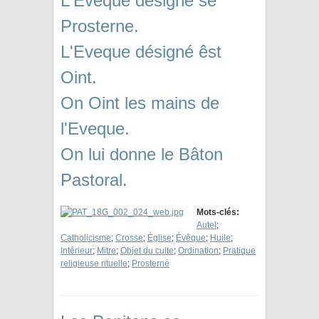
L'Eveque désigné se
Prosterne.
L'Eveque désigné êst
Oint.
On Oint les mains de
l'Eveque.
On lui donne le Bâton
Pastoral.
Mots-clés:
Autel
;
Catholicisme
;
Crosse
;
Église
;
Évêque
;
Huile
;
Intérieur
;
Mitre
;
Objet du culte
;
Ordination
;
Pratique
religieuse rituelle
;
Prosterné