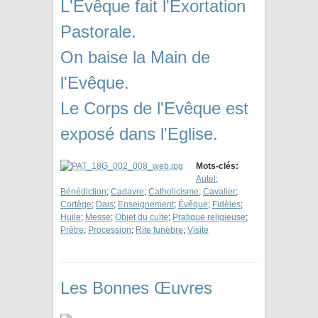
L'Evêque fait l'Exortation
Pastorale.
On baise la Main de
l'Evêque.
Le Corps de l'Evêque est
exposé dans l'Eglise.
Mots-clés:
Autel
;
Bénédiction
;
Cadavre
;
Catholicisme
;
Cavalier
;
Cortège
;
Dais
;
Enseignement
;
Évêque
;
Fidèles
;
Huile
;
Messe
;
Objet du culte
;
Pratique religieuse
;
Prêtre
;
Procession
;
Rite funèbre
;
Visite
Les Bonnes Œuvres