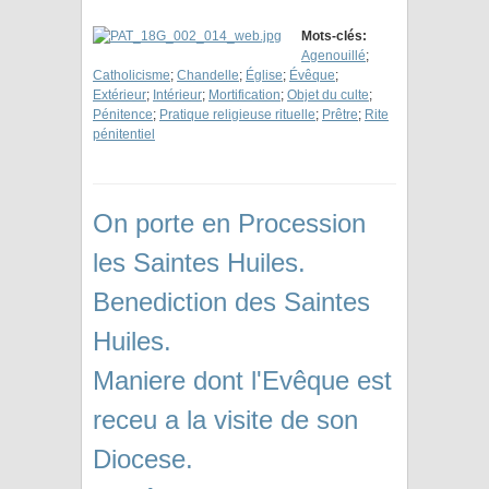
Mots-clés:
Agenouillé
;
Catholicisme
;
Chandelle
;
Église
;
Évêque
;
Extérieur
;
Intérieur
;
Mortification
;
Objet du culte
;
Pénitence
;
Pratique religieuse rituelle
;
Prêtre
;
Rite
pénitentiel
On porte en Procession
les Saintes Huiles.
Benediction des Saintes
Huiles.
Maniere dont l'Evêque est
receu a la visite de son
Diocese.