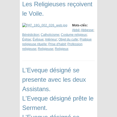
Les Religieuses reçoivent
le Voile.
Mots-clés:
Abbé
;
Abbesse
;
Bénédiction
;
Catholicisme
;
Costume religieux
;
Église
;
Évêque
;
Intérieur
;
Objet du culte
;
Pratique
religieuse rituelle
;
Prise d'habit
;
Profession
religieuse
;
Religieuse
;
Religieux
L'Eveque désigné se
presente avec les deux
Assistans.
L'Eveque désigné prête le
Serment.