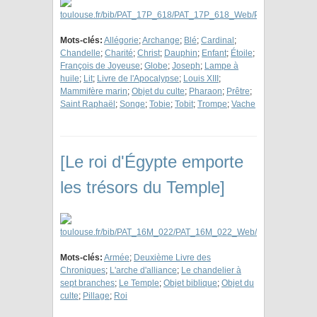
Mots-clés:
Allégorie
;
Archange
;
Blé
;
Cardinal
;
Chandelle
;
Charité
;
Christ
;
Dauphin
;
Enfant
;
Étoile
;
François de Joyeuse
;
Globe
;
Joseph
;
Lampe à
huile
;
Lit
;
Livre de l'Apocalypse
;
Louis XIII
;
Mammifère marin
;
Objet du culte
;
Pharaon
;
Prêtre
;
Saint Raphaël
;
Songe
;
Tobie
;
Tobit
;
Trompe
;
Vache
[Le roi d'Égypte emporte
les trésors du Temple]
Mots-clés:
Armée
;
Deuxième Livre des
Chroniques
;
L'arche d'alliance
;
Le chandelier à
sept branches
;
Le Temple
;
Objet biblique
;
Objet du
culte
;
Pillage
;
Roi