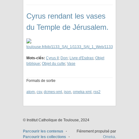
Cyrus rendant les vases
du Temple de Jérusalem.
Mots-clés:
Cyrus II
;
Don
;
Livre d'Esdras
;
Objet
biblique
;
Objet du culte
;
Vase
Formats de sortie
atom
,
csv
,
dcmes-xml
,
json
,
omeka-xml
,
rss2
© Institut Catholique de Toulouse, 2024
Parcourir les contenus
Fièrement propulsé par
Parcourir les collections
Omeka
.