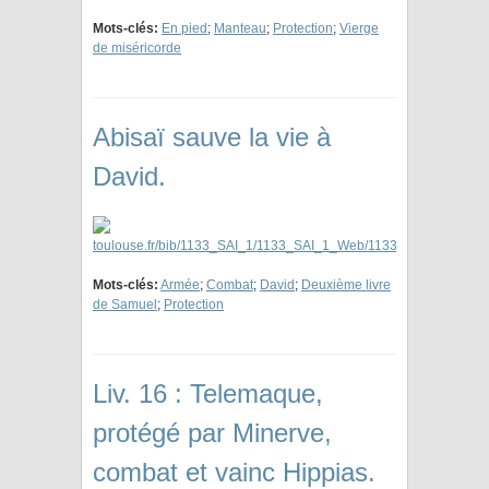
Mots-clés:
En pied
;
Manteau
;
Protection
;
Vierge
de miséricorde
Abisaï sauve la vie à
David.
Mots-clés:
Armée
;
Combat
;
David
;
Deuxième livre
de Samuel
;
Protection
Liv. 16 : Telemaque,
protégé par Minerve,
combat et vainc Hippias.