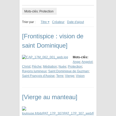
Mots-clés: Protection
Trier par :
Titre
Créateur
Date d'ajout
[Frontispice : vision de
saint Dominique]
Mots-clés:
Ange
;
Angelot
;
Christ
;
Flèche
;
Médiation
;
Nuée
;
Protection
;
Rayons lumineux
;
Saint Dominique de Guzman
;
Saint François d'Assise
;
Terre
;
Vierge
;
Vision
[Vierge au manteau]