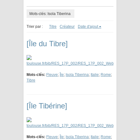
Mots-clés: Isola Tiberina
Trier par :
Titre
Créateur
Date d'ajout
[Île du Tibre]
Mots-clés:
Fleuve
;
Île
;
Isola Tiberina
;
Italie
;
Rome
;
Tibre
[Île Tibérine]
Mots-clés:
Fleuve
;
Île
;
Isola Tiberina
;
Italie
;
Rome
;