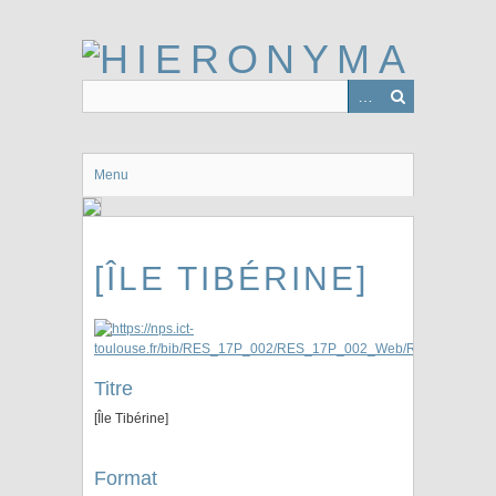
Passer
au
contenu
principal
Menu
[ÎLE TIBÉRINE]
Titre
[Île Tibérine]
Format