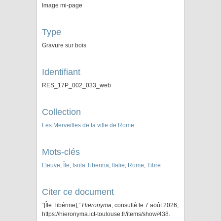
Image mi-page
Type
Gravure sur bois
Identifiant
RES_17P_002_033_web
Collection
Les Merveilles de la ville de Rome
Mots-clés
Fleuve
;
Île
;
Isola Tiberina
;
Italie
;
Rome
;
Tibre
Citer ce document
“[Île Tibérine],”
Hieronyma
, consulté le 7 août 2026,
https://hieronyma.ict-toulouse.fr/items/show/438
.