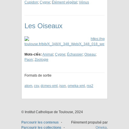
Cupidon
;
Cygne
;
Élément végétal
;
Vénus
Les Oiseaux
Mots-clés:
Animal
;
Cygne
;
Échassier
;
Oiseau
;
Paon
;
Zoologie
Formats de sortie
atom
,
csv
,
dcmes-xml
,
json
,
omeka-xml
,
rss2
© Institut Catholique de Toulouse, 2024
Parcourir les contenus
Fièrement propulsé par
Parcourir les collections
Omeka
.