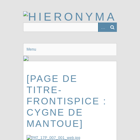
Passer
au
contenu
principal
Menu
[PAGE DE
TITRE-
FRONTISPICE :
CYGNE DE
MANTOUE]