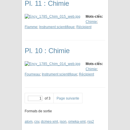
Pl. 11 : Chimie
Mots-clés:
Chimie
;
Flamme
;
Instrument scientifique
;
Récipient
Pl. 10 : Chimie
Mots-clés:
Chimie
;
Fourneau
;
Instrument scientifique
;
Récipient
of 3
Page suivante
Formats de sortie
atom
,
csv
,
dcmes-xml
,
json
,
omeka-xml
,
rss2