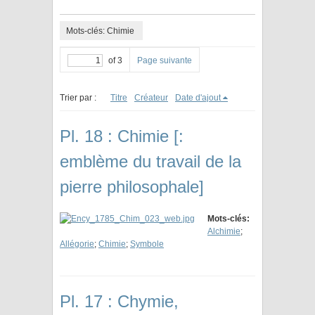
Mots-clés: Chimie
of 3
Page suivante
Trier par :
Titre
Créateur
Date d'ajout
Pl. 18 : Chimie [:
emblème du travail de la
pierre philosophale]
Mots-clés:
Alchimie
;
Allégorie
;
Chimie
;
Symbole
Pl. 17 : Chymie,