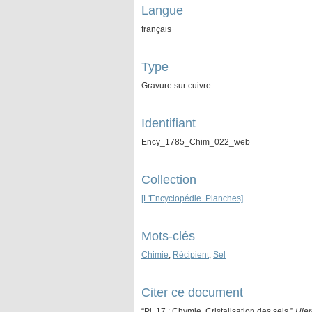
Langue
français
Type
Gravure sur cuivre
Identifiant
Ency_1785_Chim_022_web
Collection
[L'Encyclopédie. Planches]
Mots-clés
Chimie
;
Récipient
;
Sel
Citer ce document
“Pl. 17 : Chymie, Cristalisation des sels,”
Hie