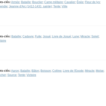
ts-clés:
Armée
;
Bataille
;
Bouclier
;
Camp militaire
;
Cavalier
;
Épée
;
Fleur de lys
;
cendie
;
Jeanne d'Arc (1412-1431, sainte)
;
Tente
;
Ville
ts-clés:
Bataille
;
Cadavre
;
Fuite
;
Josué
;
Livre de Josué
;
Lune
;
Miracle
;
Soleil
;
ctoire
ts-clés:
Aaron
;
Bataille
;
Bâton
;
Boisson
;
Colline
;
Livre de l'Exode
;
Miracle
;
Moïse
;
cher
;
Source
;
Tente
;
Victoire