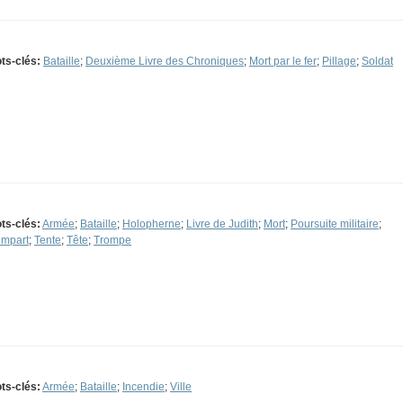
ts-clés:
Bataille
;
Deuxième Livre des Chroniques
;
Mort par le fer
;
Pillage
;
Soldat
ts-clés:
Armée
;
Bataille
;
Holopherne
;
Livre de Judith
;
Mort
;
Poursuite militaire
;
mpart
;
Tente
;
Tête
;
Trompe
ts-clés:
Armée
;
Bataille
;
Incendie
;
Ville