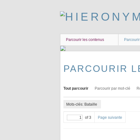
Passer
au
contenu
principal
Parcourir les contenus
Parcourir
PARCOURIR L
Tout parcourir
Parcourir par mot-clé
R
Mots-clés: Bataille
of 3
Page suivante