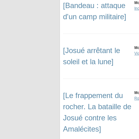
Mo
[Bandeau : attaque
In
d'un camp militaire]
Mo
[Josué arrêtant le
Vi
soleil et la lune]
Mo
[Le frappement du
Ro
rocher. La bataille de
Josué contre les
Amalécites]