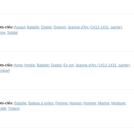
ts-clés:
Assaut
;
Bataille
;
Diable
;
Dragon
;
Jeanne d'Arc (1412-1431, sainte)
;
ine
;
Soldat
ts-clés:
Ange
;
Armée
;
Bataille
;
Diable
;
En vol
;
Jeanne d'Arc (1412-1431, sainte)
;
mpart
ts-clés:
Bataille
;
Bateau à voiles
;
Femme
;
Harpon
;
Homme
;
Marine
;
Neptune
;
dité
;
Trident