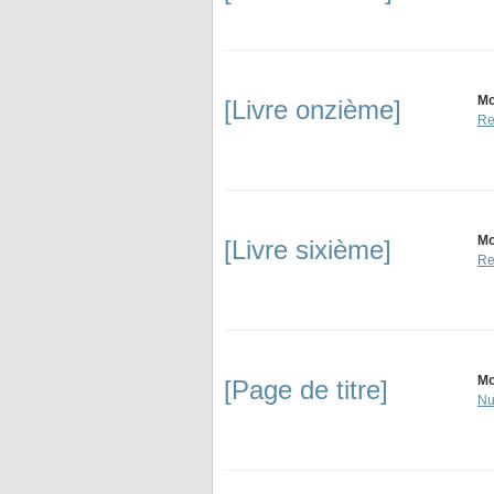
Mo
[Livre onzième]
Re
Mo
[Livre sixième]
Re
Mo
[Page de titre]
Nu