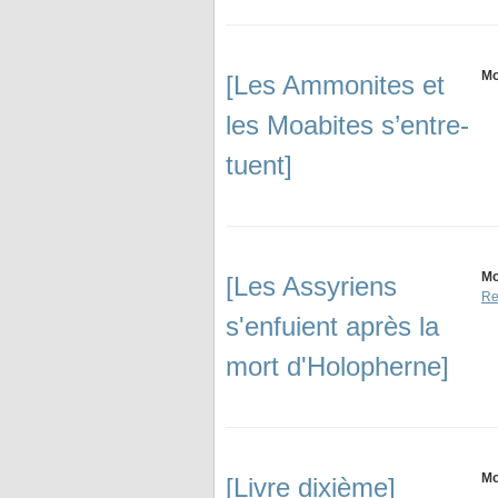
Mo
[Les Ammonites et
les Moabites s’entre-
tuent]
Mo
[Les Assyriens
Re
s'enfuient après la
mort d'Holopherne]
Mo
[Livre dixième]