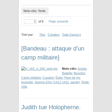
Mots-clés: Tente
of 8
Page suivante
Trier par :
Titre
Créateur
Date d'ajout
[Bandeau : attaque d'un
camp militaire]
Mots-clés:
Armée
;
Bataille
;
Bouclier
;
Camp militaire
;
Cavalier
;
Épée
;
Fleur de lys
;
Incendie
;
Jeanne d'Arc (1412-1431, sainte)
;
Tente
;
Ville
Judith tue Holopherne.