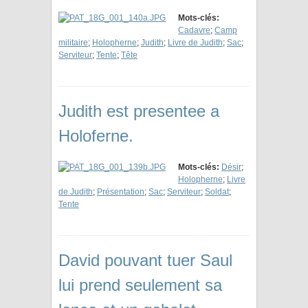
Mots-clés:
Cadavre
;
Camp
militaire
;
Holopherne
;
Judith
;
Livre de Judith
;
Sac
;
Serviteur
;
Tente
;
Tête
Judith est presentee a
Holoferne.
Mots-clés:
Désir
;
Holopherne
;
Livre
de Judith
;
Présentation
;
Sac
;
Serviteur
;
Soldat
;
Tente
David pouvant tuer Saul
lui prend seulement sa