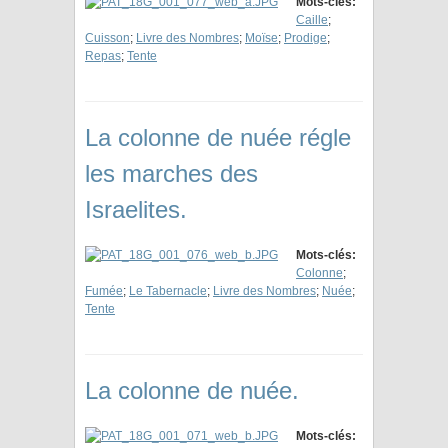
Mots-clés:
Caille
;
Cuisson
;
Livre des Nombres
;
Moïse
;
Prodige
;
Repas
;
Tente
La colonne de nuée régle
les marches des
Israelites.
Mots-clés:
Colonne
;
Fumée
;
Le Tabernacle
;
Livre des Nombres
;
Nuée
;
Tente
La colonne de nuée.
Mots-clés: