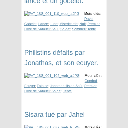
lance et un gobelet.
Mots-clés:
David
;
Gobelet
;
Lance
;
Lune
;
Miséricorde
;
Nuit
;
Premier
Livre de Samuel
;
Saül
;
Soldat
;
Sommeil
;
Tente
Philistins défaits par
Jonathas, et son ecuyer.
Mots-clés:
Combat
;
Écuyer
;
Falaise
;
Jonathan fils de Saül
;
Premier
Livre de Samuel
;
Soldat
;
Tente
Sisara tué par Jahel
Mots-clés: