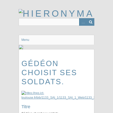
Passer
au
contenu
principal
Menu
GÉDÉON
CHOISIT SES
SOLDATS.
Titre