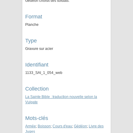
Gédéon choisit ses soldats.
Format
Planche
Type
Gravure sur acier
Identifiant
1133_SAI_1_054_web
Collection
La Sainte Bible : traduction nouvelle selon la
Vulgate
Mots-clés
Armée
;
Boisson
;
Cours d'eau
;
Gédéon
;
Livre des
Juges