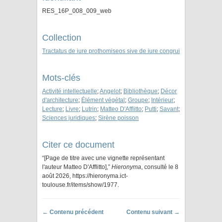
RES_16P_008_009_web
Collection
Tractatus de iure prothomiseos sive de iure congrui
Mots-clés
Activité intellectuelle
;
Angelot
;
Bibliothèque
;
Décor
d'architecture
;
Élément végétal
;
Groupe
;
Intérieur
;
Lecture
;
Livre
;
Lutrin
;
Matteo D'Afflitto
;
Putti
;
Savant
;
Sciences juridiques
;
Sirène poisson
Citer ce document
“[Page de titre avec une vignette représentant
l'auteur Matteo D'Afflitto],”
Hieronyma
, consulté le 8
août 2026,
https://hieronyma.ict-
toulouse.fr/items/show/1977
.
← Contenu précédent
Contenu suivant →