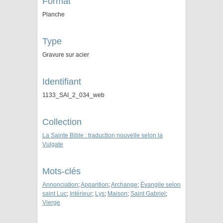
Format
Planche
Type
Gravure sur acier
Identifiant
1133_SAI_2_034_web
Collection
La Sainte Bible : traduction nouvelle selon la
Vulgate
Mots-clés
Annonciation
;
Apparition
;
Archange
;
Évangile selon
saint Luc
;
Intérieur
;
Lys
;
Maison
;
Saint Gabriel
;
Vierge