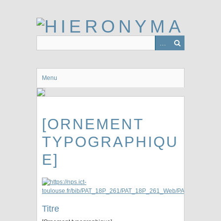
Passer
au
contenu
principal
Menu
[ORNEMENT
TYPOGRAPHIQU
E]
Titre