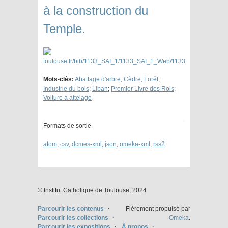
à la construction du
Temple.
Mots-clés:
Abattage d'arbre
;
Cèdre
;
Forêt
;
Industrie du bois
;
Liban
;
Premier Livre des Rois
;
Voiture à attelage
Formats de sortie
atom
,
csv
,
dcmes-xml
,
json
,
omeka-xml
,
rss2
© Institut Catholique de Toulouse, 2024
Parcourir les contenus
Fièrement propulsé par
Parcourir les collections
Omeka
.
Parcourir les expositions
À propos