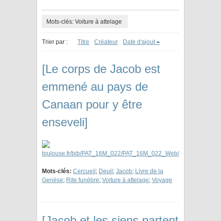
Mots-clés: Voiture à attelage
Trier par :
Titre
Créateur
Date d'ajout
[Le corps de Jacob est
emmené au pays de
Canaan pour y être
enseveli]
Mots-clés:
Cercueil
;
Deuil
;
Jacob
;
Livre de la
Genèse
;
Rite funèbre
;
Voiture à attelage
;
Voyage
[Jacob et les siens partent