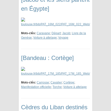
en Égypte]
Mots-clés:
Caravane
;
Départ
;
Jacob
;
Livre de la
Genèse
;
Voiture à attelage
;
Voyage
[Bandeau : Cortège]
Mots-clés:
Carrosse
;
Cavalier
;
Cortège
;
Manifestation officielle
;
Torche
;
Voiture à attelage
Cèdres du Liban destinés