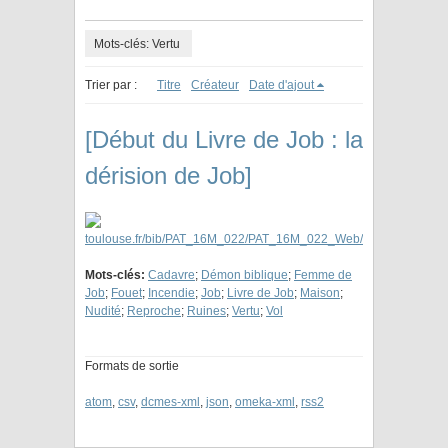
Mots-clés: Vertu
Trier par :
Titre
Créateur
Date d'ajout
[Début du Livre de Job : la
dérision de Job]
Mots-clés:
Cadavre
;
Démon biblique
;
Femme de
Job
;
Fouet
;
Incendie
;
Job
;
Livre de Job
;
Maison
;
Nudité
;
Reproche
;
Ruines
;
Vertu
;
Vol
Formats de sortie
atom
,
csv
,
dcmes-xml
,
json
,
omeka-xml
,
rss2