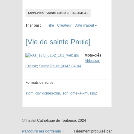
Mots-clés: Sainte Paule (0347-0404)
Trier par :
Titre
Créateur
Date d'ajout
[Vie de sainte Paule]
Mots-clés:
Abbesse
;
Crosse
;
Sainte Paule (0347-0404)
Formats de sortie
atom
,
csv
,
dcmes-xml
,
json
,
omeka-xml
,
rss2
© Institut Catholique de Toulouse, 2024
Parcourir les contenus
Fièrement propulsé par