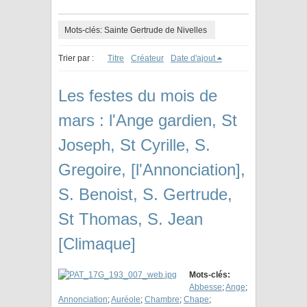
Mots-clés: Sainte Gertrude de Nivelles
Trier par :
Titre
Créateur
Date d'ajout
Les festes du mois de
mars : l'Ange gardien, St
Joseph, St Cyrille, S.
Gregoire, [l'Annonciation],
S. Benoist, S. Gertrude,
St Thomas, S. Jean
[Climaque]
Mots-clés:
Abbesse
;
Ange
;
Annonciation
;
Auréole
;
Chambre
;
Chape
;