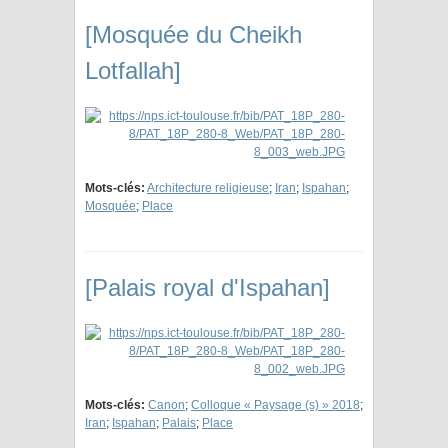
[Mosquée du Cheikh
Lotfallah]
Mots-clés:
Architecture religieuse
;
Iran
;
Ispahan
;
Mosquée
;
Place
[Palais royal d'Ispahan]
Mots-clés:
Canon
;
Colloque « Paysage (s) » 2018
;
Iran
;
Ispahan
;
Palais
;
Place