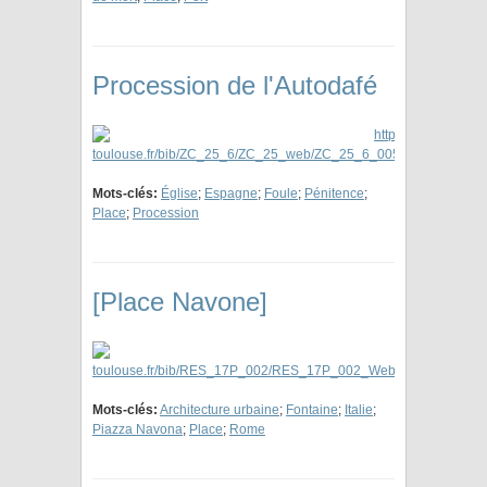
Procession de l'Autodafé
Mots-clés:
Église
;
Espagne
;
Foule
;
Pénitence
;
Place
;
Procession
[Place Navone]
Mots-clés:
Architecture urbaine
;
Fontaine
;
Italie
;
Piazza Navona
;
Place
;
Rome