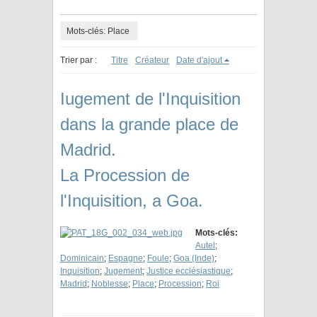
Mots-clés: Place
Trier par :
Titre
Créateur
Date d'ajout
Iugement de l'Inquisition
dans la grande place de
Madrid.
La Procession de
l'Inquisition, a Goa.
Mots-clés:
Autel
;
Dominicain
;
Espagne
;
Foule
;
Goa (Inde)
;
Inquisition
;
Jugement
;
Justice ecclésiastique
;
Madrid
;
Noblesse
;
Place
;
Procession
;
Roi