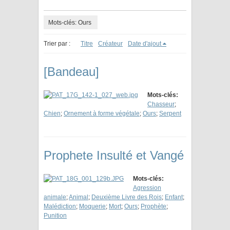
Mots-clés: Ours
Trier par :
Titre
Créateur
Date d'ajout
[Bandeau]
Mots-clés:
Chasseur
;
Chien
;
Ornement à forme végétale
;
Ours
;
Serpent
Prophete Insulté et Vangé
Mots-clés:
Agression
animale
;
Animal
;
Deuxième Livre des Rois
;
Enfant
;
Malédiction
;
Moquerie
;
Mort
;
Ours
;
Prophète
;
Punition