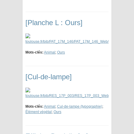
[Planche L : Ours]
Mots-clés:
Animal
;
Ours
[Cul-de-lampe]
Mots-clés:
Animal
;
Cul-de-lampe (typographie)
;
Élément végétal
;
Ours