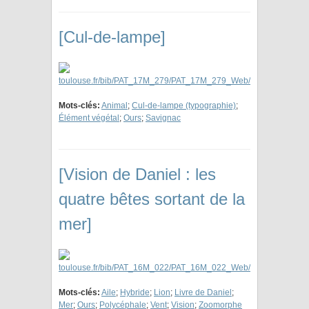
[Cul-de-lampe]
Mots-clés:
Animal
;
Cul-de-lampe (typographie)
;
Élément végétal
;
Ours
;
Savignac
[Vision de Daniel : les
quatre bêtes sortant de la
mer]
Mots-clés:
Aile
;
Hybride
;
Lion
;
Livre de Daniel
;
Mer
;
Ours
;
Polycéphale
;
Vent
;
Vision
;
Zoomorphe