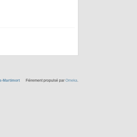
s-Martimort
Fièrement propulsé par
Omeka
.