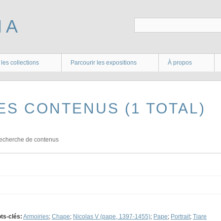
 les collections
Parcourir les expositions
À propos
ES CONTENUS (1 TOTAL)
echerche de contenus
ts-clés:
Armoiries
;
Chape
;
Nicolas V (pape, 1397-1455)
;
Pape
;
Portrait
;
Tiare