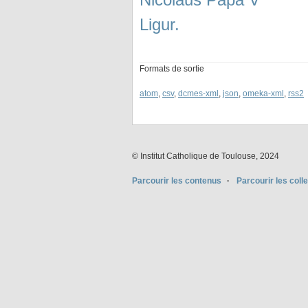
Ligur.
Formats de sortie
atom
,
csv
,
dcmes-xml
,
json
,
omeka-xml
,
rss2
© Institut Catholique de Toulouse, 2024
Parcourir les contenus
Parcourir les coll