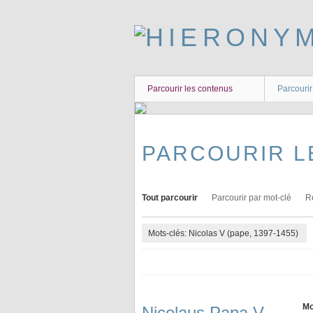
Passer
au
contenu
principal
Parcourir les contenus
Parcourir
PARCOURIR L
Tout parcourir
Parcourir par mot-clé
R
Mots-clés: Nicolas V (pape, 1397-1455)
Mo
Nicolaus Papa V