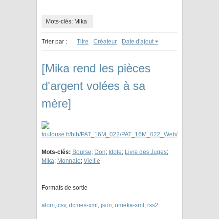
Mots-clés: Mika
Trier par :
Titre
Créateur
Date d'ajout
[Mika rend les pièces
d'argent volées à sa
mère]
Mots-clés:
Bourse
;
Don
;
Idole
;
Livre des Juges
;
Mika
;
Monnaie
;
Vieille
Formats de sortie
atom
,
csv
,
dcmes-xml
,
json
,
omeka-xml
,
rss2