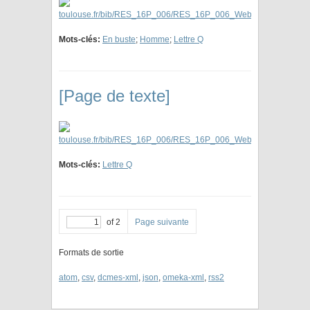
Mots-clés:
En buste
;
Homme
;
Lettre Q
[Page de texte]
Mots-clés:
Lettre Q
of 2
Page suivante
Formats de sortie
atom
,
csv
,
dcmes-xml
,
json
,
omeka-xml
,
rss2