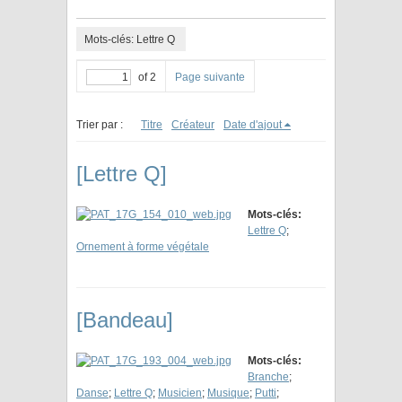
Mots-clés: Lettre Q
of 2
Page suivante
Trier par :
Titre
Créateur
Date d'ajout
[Lettre Q]
Mots-clés:
Lettre Q
;
Ornement à forme végétale
[Bandeau]
Mots-clés:
Branche
;
Danse
;
Lettre Q
;
Musicien
;
Musique
;
Putti
;