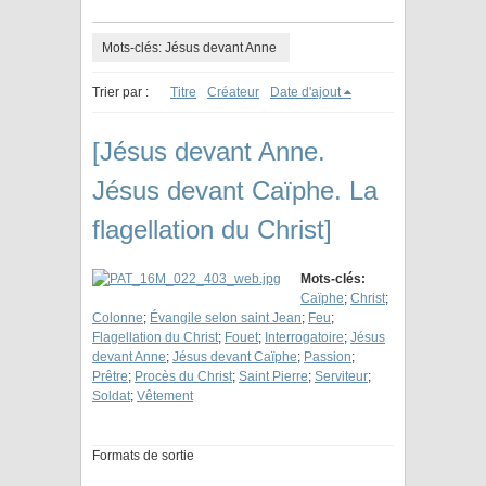
Mots-clés: Jésus devant Anne
Trier par :
Titre
Créateur
Date d'ajout
[Jésus devant Anne.
Jésus devant Caïphe. La
flagellation du Christ]
Mots-clés:
Caïphe
;
Christ
;
Colonne
;
Évangile selon saint Jean
;
Feu
;
Flagellation du Christ
;
Fouet
;
Interrogatoire
;
Jésus
devant Anne
;
Jésus devant Caïphe
;
Passion
;
Prêtre
;
Procès du Christ
;
Saint Pierre
;
Serviteur
;
Soldat
;
Vêtement
Formats de sortie