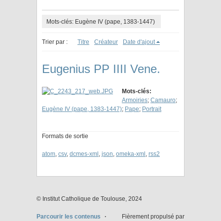
Mots-clés: Eugène IV (pape, 1383-1447)
Trier par :
Titre
Créateur
Date d'ajout
Eugenius PP IIII Vene.
Mots-clés:
Armoiries
;
Camauro
;
Eugène IV (pape, 1383-1447)
;
Pape
;
Portrait
Formats de sortie
atom
,
csv
,
dcmes-xml
,
json
,
omeka-xml
,
rss2
© Institut Catholique de Toulouse, 2024
Parcourir les contenus
Fièrement propulsé par