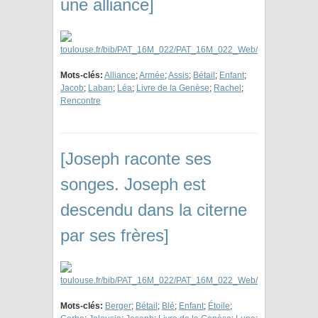
une alliance]
Mots-clés:
Alliance
;
Armée
;
Assis
;
Bétail
;
Enfant
;
Jacob
;
Laban
;
Léa
;
Livre de la Genèse
;
Rachel
;
Rencontre
[Joseph raconte ses
songes. Joseph est
descendu dans la citerne
par ses frères]
Mots-clés:
Berger
;
Bétail
;
Blé
;
Enfant
;
Étoile
;