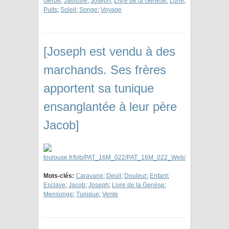
Gerbe
;
Jalousie
;
Joseph
;
Livre de la Genèse
;
Lune
;
Puits
;
Soleil
;
Songe
;
Voyage
[Joseph est vendu à des
marchands. Ses frères
apportent sa tunique
ensanglantée à leur père
Jacob]
Mots-clés:
Caravane
;
Deuil
;
Douleur
;
Enfant
;
Esclave
;
Jacob
;
Joseph
;
Livre de la Genèse
;
Mensonge
;
Tunique
;
Vente