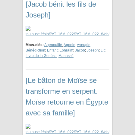
[Jacob bénit les fils de
Joseph]
Mots-clés:
Agenouillé
;
Agonie
;
Aveugle
;
Bénédiction
;
Enfant
;
Ephraïm
;
Jacob
;
Joseph
;
Lit
;
Livre de la Genèse
;
Manassé
[Le bâton de Moïse se
transforme en serpent.
Moïse retourne en Égypte
avec sa famille]