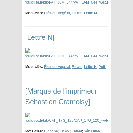
Mots-clés:
Élément végétal
;
Enfant
;
Lettre M
[Lettre N]
Mots-clés:
Élément végétal
;
Enfant
;
Lettre N
;
Putti
[Marque de l'imprimeur
Sébastien Cramoisy]
Mots-clés:
Cigogne
;
En vol
;
Enfant
;
Sébastien