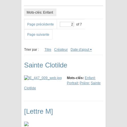
Mots-clés: Enfant
Page précédente
of 7
Page suivante
Trier par :
Titre
Créateur
Date d'ajout
Sainte Clotilde
Mots-clés:
Enfant
;
Portrait
;
Prière
;
Sainte
Clotilde
[Lettre M]