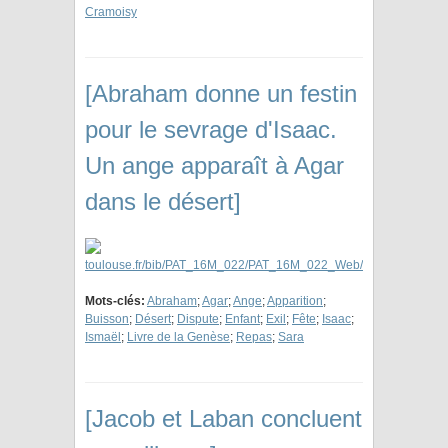
Cramoisy
[Abraham donne un festin
pour le sevrage d'Isaac.
Un ange apparaît à Agar
dans le désert]
Mots-clés:
Abraham
;
Agar
;
Ange
;
Apparition
;
Buisson
;
Désert
;
Dispute
;
Enfant
;
Exil
;
Fête
;
Isaac
;
Ismaël
;
Livre de la Genèse
;
Repas
;
Sara
[Jacob et Laban concluent