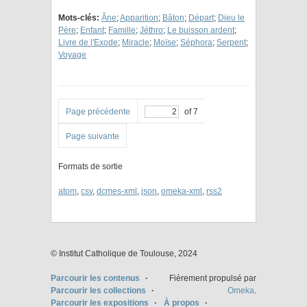
Mots-clés:
Âne
;
Apparition
;
Bâton
;
Départ
;
Dieu le
Père
;
Enfant
;
Famille
;
Jéthro
;
Le buisson ardent
;
Livre de l'Exode
;
Miracle
;
Moïse
;
Séphora
;
Serpent
;
Voyage
Page précédente
of 7
Page suivante
Formats de sortie
atom
,
csv
,
dcmes-xml
,
json
,
omeka-xml
,
rss2
© Institut Catholique de Toulouse, 2024
Parcourir les contenus
Fièrement propulsé par
Parcourir les collections
Omeka
.
Parcourir les expositions
À propos