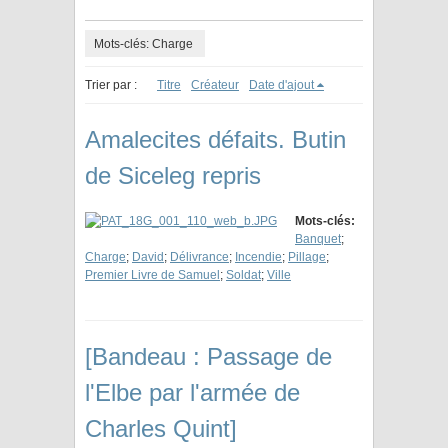
Mots-clés: Charge
Trier par :
Titre
Créateur
Date d'ajout
Amalecites défaits. Butin
de Siceleg repris
Mots-clés:
Banquet
;
Charge
;
David
;
Délivrance
;
Incendie
;
Pillage
;
Premier Livre de Samuel
;
Soldat
;
Ville
[Bandeau : Passage de
l'Elbe par l'armée de
Charles Quint]