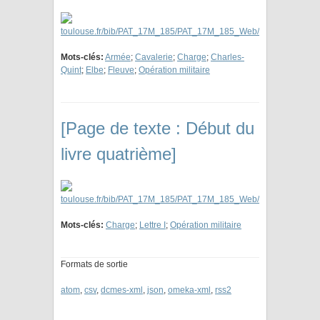
Mots-clés:
Armée
;
Cavalerie
;
Charge
;
Charles-
Quint
;
Elbe
;
Fleuve
;
Opération militaire
[Page de texte : Début du
livre quatrième]
Mots-clés:
Charge
;
Lettre I
;
Opération militaire
Formats de sortie
atom
,
csv
,
dcmes-xml
,
json
,
omeka-xml
,
rss2