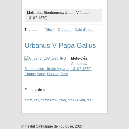
Mots-clés: Bienheureux Urbain V (pape,
1310?-1370)
Trier par :
Titre
Créateur
Date d'ajout
Urbanus V Papa Gallus
Mots-clés:
Armoiries
;
Bienheureux Urbain V (pape, 1310?-1370)
;
Chape
;
Pape
;
Portrait
;
Tiare
Formats de sortie
atom
,
csv
,
dcmes-xml
,
json
,
omeka-xml
,
rss2
© Institut Catholique de Toulouse, 2024