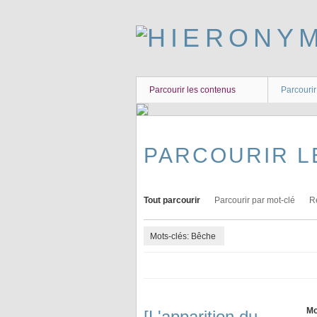
Passer
au
contenu
principal
Parcourir les contenus
Parcourir
PARCOURIR L
Tout parcourir
Parcourir par mot-clé
R
Mots-clés: Bêche
Mo
[L'apparition du