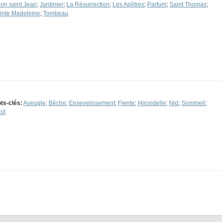
lon saint Jean
;
Jardinier
;
La Résurrection
;
Les Apôtres
;
Parfum
;
Saint Thomas
;
inte Madeleine
;
Tombeau
ts-clés:
Aveugle
;
Bêche
;
Ensevelissement
;
Fiente
;
Hirondelle
;
Nid
;
Sommeil
;
bit