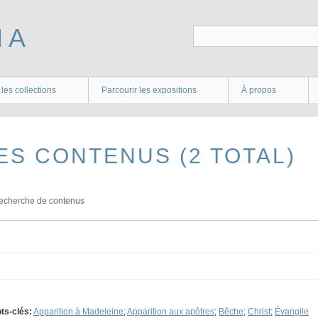
 les collections
Parcourir les expositions
À propos
ES CONTENUS (2 TOTAL)
echerche de contenus
ts-clés:
Apparition à Madeleine
;
Apparition aux apôtres
;
Bêche
;
Christ
;
Évangile