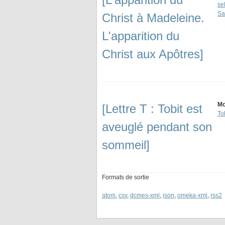
se
Sa
Christ à Madeleine.
L'apparition du
Christ aux Apôtres]
Mo
[Lettre T : Tobit est
To
aveuglé pendant son
sommeil]
Formats de sortie
atom
,
csv
,
dcmes-xml
,
json
,
omeka-xml
,
rss2