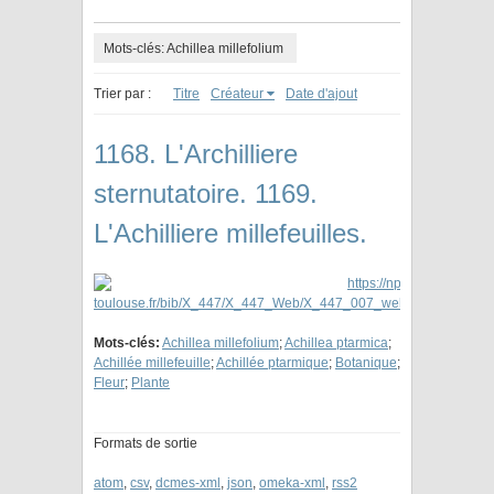
Mots-clés: Achillea millefolium
Trier par :
Titre
Créateur
Date d'ajout
1168. L'Archilliere
sternutatoire. 1169.
L'Achilliere millefeuilles.
Mots-clés:
Achillea millefolium
;
Achillea ptarmica
;
Achillée millefeuille
;
Achillée ptarmique
;
Botanique
;
Fleur
;
Plante
Formats de sortie
atom
,
csv
,
dcmes-xml
,
json
,
omeka-xml
,
rss2