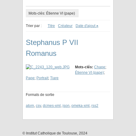
Mots-clés: Étienne VI (pape)
Trier par :
Titre
Créateur
Date d'ajout
Stephanus P VII
Romanus
Mots-clés:
Chape
;
Étienne VI (pape)
;
Pape
;
Portrait
;
Tiare
Formats de sortie
atom
,
csv
,
dcmes-xml
,
json
,
omeka-xml
,
rss2
© Institut Catholique de Toulouse, 2024