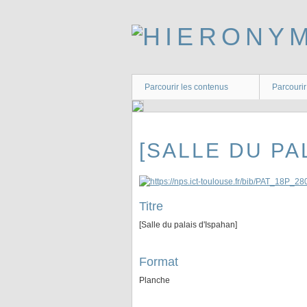
Passer
au
contenu
principal
Parcourir les contenus
Parcourir
[SALLE DU PA
Titre
[Salle du palais d'Ispahan]
Format
Planche