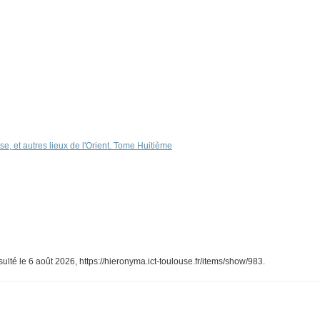
e, et autres lieux de l'Orient. Tome Huitième
sulté le 6 août 2026,
https://hieronyma.ict-toulouse.fr/items/show/983
.