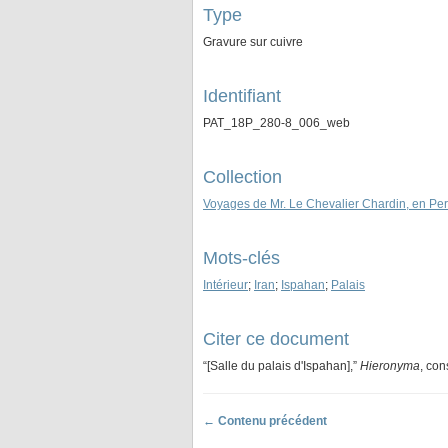
Type
Gravure sur cuivre
Identifiant
PAT_18P_280-8_006_web
Collection
Voyages de Mr. Le Chevalier Chardin, en Pers
Mots-clés
Intérieur
;
Iran
;
Ispahan
;
Palais
Citer ce document
“[Salle du palais d'Ispahan],”
Hieronyma
, con
← Contenu précédent