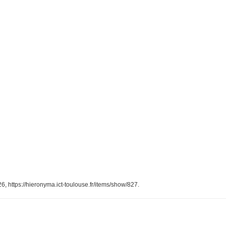
26,
https://hieronyma.ict-toulouse.fr/items/show/827
.