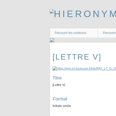
Passer
au
contenu
principal
Parcourir les contenus
Parcourir
[LETTRE V]
Titre
[Lettre V]
Format
Initiale ornée