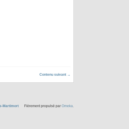
Contenu suivant →
s-Martimort
Fièrement propulsé par
Omeka
.