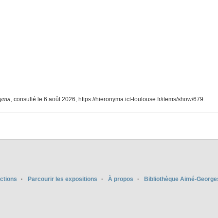
nyma
, consulté le 6 août 2026,
https://hieronyma.ict-toulouse.fr/items/show/679
.
ections
Parcourir les expositions
À propos
Bibliothèque Aimé-George