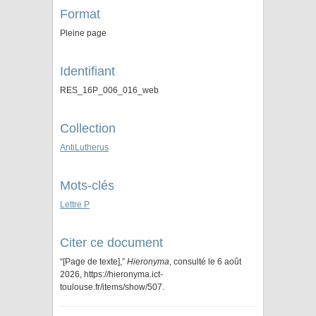
Format
Pleine page
Identifiant
RES_16P_006_016_web
Collection
AntiLutherus
Mots-clés
Lettre P
Citer ce document
“[Page de texte],”
Hieronyma
, consulté le 6 août
2026,
https://hieronyma.ict-
toulouse.fr/items/show/507
.