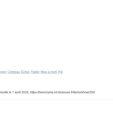
rger
;
Corbeau
;
Échec
;
Fable
;
Mise à mort
;
Pré
onsulté le 7 août 2026,
https://hieronyma.ict-toulouse.fr/items/show/350
.