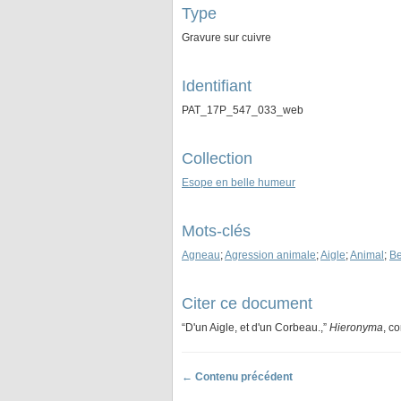
Type
Gravure sur cuivre
Identifiant
PAT_17P_547_033_web
Collection
Esope en belle humeur
Mots-clés
Agneau
;
Agression animale
;
Aigle
;
Animal
;
Be
Citer ce document
“D'un Aigle, et d'un Corbeau.,”
Hieronyma
, c
← Contenu précédent