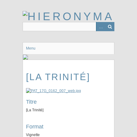
Passer
au
contenu
principal
Menu
[LA TRINITÉ]
Titre
[La Trinité]
Format
Vignette