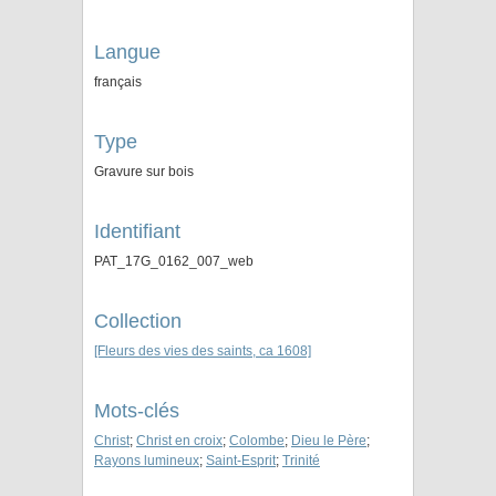
Langue
français
Type
Gravure sur bois
Identifiant
PAT_17G_0162_007_web
Collection
[Fleurs des vies des saints, ca 1608]
Mots-clés
Christ
;
Christ en croix
;
Colombe
;
Dieu le Père
;
Rayons lumineux
;
Saint-Esprit
;
Trinité