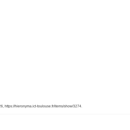
26,
https://hieronyma.ict-toulouse.fr/items/show/3274
.