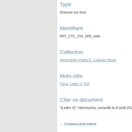
Type
Gravure sur bois
Identifiant
PAT_17G_154_009_web
Collection
Venerabilis Patris D. Ludovici Blosii
Mots-clés
Fleur
;
Lettre V
;
Pot
Citer ce document
“[Lettre V],”
Hieronyma
, consulté le 8 août 20
← Contenu précédent