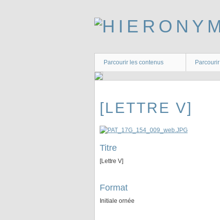
Passer
au
contenu
principal
Parcourir les contenus
Parcourir
[LETTRE V]
Titre
[Lettre V]
Format
Initiale ornée