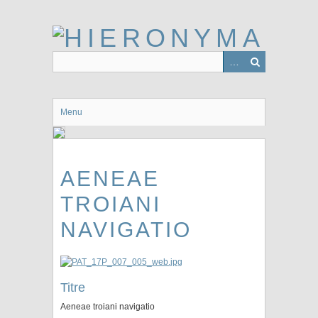
Passer
au
contenu
principal
Menu
AENEAE
TROIANI
NAVIGATIO
Titre
Aeneae troiani navigatio