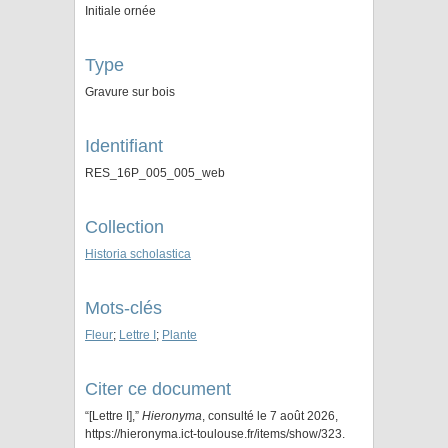
Initiale ornée
Type
Gravure sur bois
Identifiant
RES_16P_005_005_web
Collection
Historia scholastica
Mots-clés
Fleur
;
Lettre I
;
Plante
Citer ce document
“[Lettre I],”
Hieronyma
, consulté le 7 août 2026,
https://hieronyma.ict-toulouse.fr/items/show/323
.