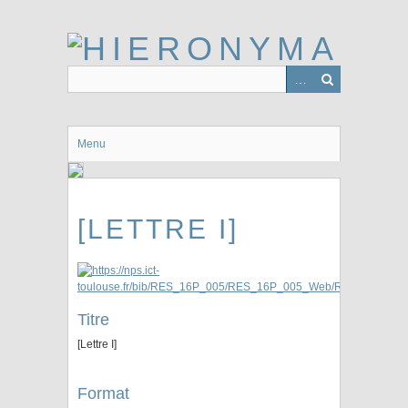
Passer
au
contenu
principal
Menu
[LETTRE I]
Titre
[Lettre I]
Format