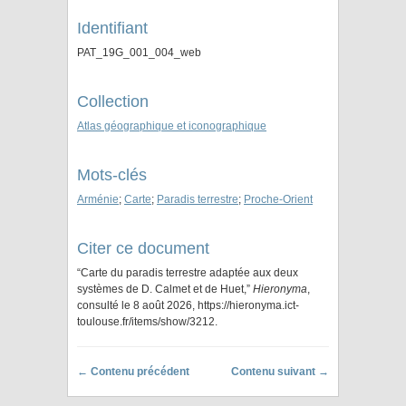
Identifiant
PAT_19G_001_004_web
Collection
Atlas géographique et iconographique
Mots-clés
Arménie
;
Carte
;
Paradis terrestre
;
Proche-Orient
Citer ce document
“Carte du paradis terrestre adaptée aux deux
systèmes de D. Calmet et de Huet,”
Hieronyma
,
consulté le 8 août 2026,
https://hieronyma.ict-
toulouse.fr/items/show/3212
.
← Contenu précédent
Contenu suivant →