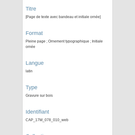
Titre
[Page de texte avec bandeau et initiale ornée]
Format
Pleine page ; Ornement typographique ; Initiale
ornée
Langue
latin
Type
Gravure sur bois
Identifiant
CAP_17M_078_010_web