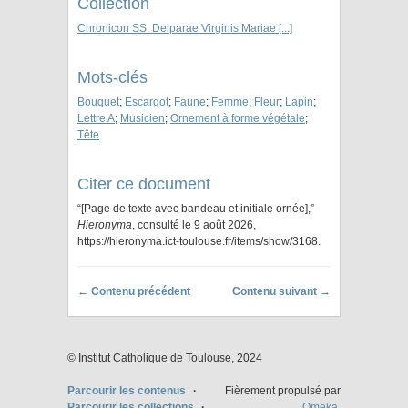
Collection
Chronicon SS. Deiparae Virginis Mariae [...]
Mots-clés
Bouquet
;
Escargot
;
Faune
;
Femme
;
Fleur
;
Lapin
;
Lettre A
;
Musicien
;
Ornement à forme végétale
;
Tête
Citer ce document
“[Page de texte avec bandeau et initiale ornée],”
Hieronyma
, consulté le 9 août 2026,
https://hieronyma.ict-toulouse.fr/items/show/3168
.
← Contenu précédent
Contenu suivant →
© Institut Catholique de Toulouse, 2024
Parcourir les contenus
Fièrement propulsé par
Parcourir les collections
Omeka
.