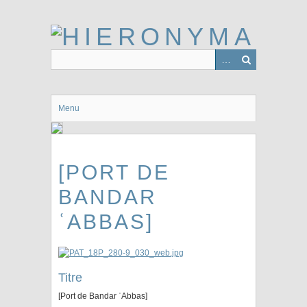
Passer
au
contenu
principal
Menu
[PORT DE
BANDAR
ʿABBAS]
Titre
[Port de Bandar ʿAbbas]