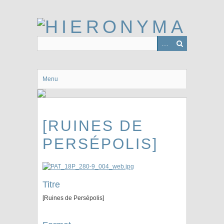
Passer
au
contenu
principal
Menu
[RUINES DE
PERSÉPOLIS]
Titre
[Ruines de Persépolis]