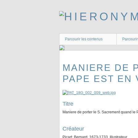
Passer
au
contenu
principal
Parcourir les contenus
Parcourir
MANIERE DE 
PAPE EST EN 
Titre
Maniere de porter le S. Sacrement quand le 
Créateur
Picart, Bernard, 1673-1733, Illustrateur