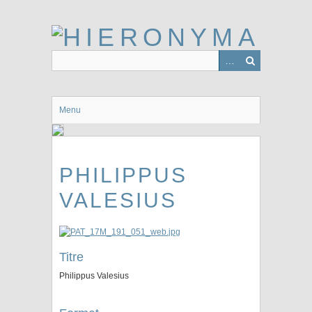
Passer
au
contenu
principal
Menu
PHILIPPUS
VALESIUS
Titre
Philippus Valesius