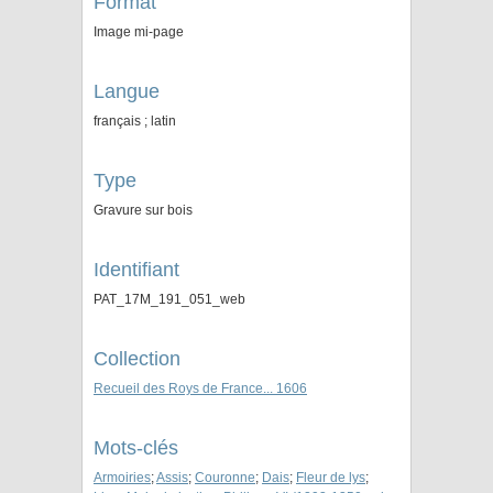
Format
Image mi-page
Langue
français ; latin
Type
Gravure sur bois
Identifiant
PAT_17M_191_051_web
Collection
Recueil des Roys de France... 1606
Mots-clés
Armoiries
;
Assis
;
Couronne
;
Dais
;
Fleur de lys
;