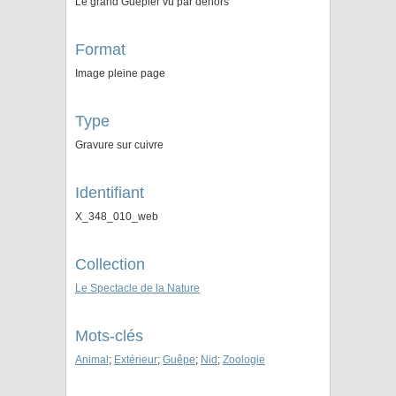
Le grand Guêpier vû par dehors
Format
Image pleine page
Type
Gravure sur cuivre
Identifiant
X_348_010_web
Collection
Le Spectacle de la Nature
Mots-clés
Animal
;
Extérieur
;
Guêpe
;
Nid
;
Zoologie