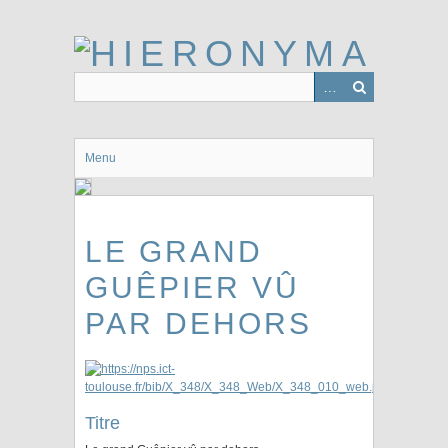
Passer
au
contenu
principal
Menu
LE GRAND
GUÊPIER VÛ
PAR DEHORS
Titre