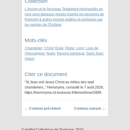
Collection
L'Ancien et le Nouveau Testament représentés en
cinq cens tableaux gravés d'après les desseins de
Raphaël & autres grands maîtres et expliqués par
les paroles de l'Ecriture
Mots-clés
Chandelier
;
Christ
;
Épée
;
Étoile
;
Livre
;
Livre de
l'Apocalypse
;
Nuée
;
Rayons lumineux
;
Saint Jean
;
Vision
Citer ce document
“St Jean voit Jesus Christ au milieu des sept
chandeliers.,”
Hieronyma
, consulté le 7 août 2026,
https://hieronyma.ict-toulouse.fr/items/show/2889
.
← Contenu précédent
Contenu suivant →
© Institut Catholique de Toulouse, 2024